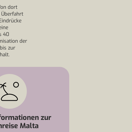
r
on dort
 Überfahrt
Eindrücke
eine
s 40
nisation der
bis zur
halt.
formationen zur
nreise Malta