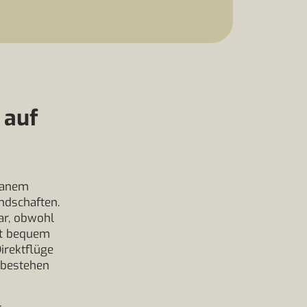
 auf
rranem
ndschaften.
ar, obwohl
lgt bequem
irektflüge
 bestehen