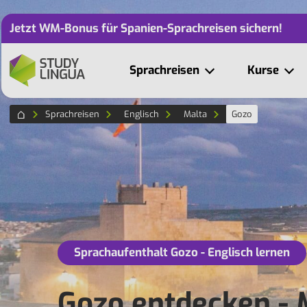
Jetzt WM-Bonus für Spanien-Sprachreisen sichern!
Sprachreisen
Kurse
Sprachreisen
Englisch
Malta
Gozo
Sprachaufenthalt Gozo - Englisch lernen
Gozo entdecken - 