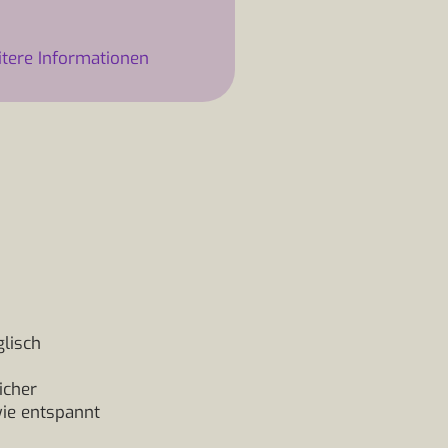
tere Informationen
lisch
icher
wie entspannt