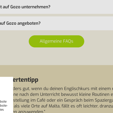
eit auf Gozo unternehmen?
auf Gozo angeboten?
Allgemeine FAQs
 Expertentipp
h besonders gut, wenn du deinen Englischkurs mit einem
st. Plane nach dem Unterricht bewusst kleine Routinen e
ine Bestellung im Café oder ein Gespräch beim Spaziergan
bsite
ter ist als viele Orte auf Malta, fällt es oft leichter, dra
bsite-
ies
ituationen anzuwenden.”