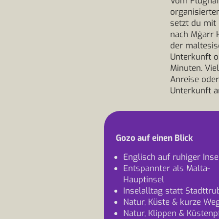
Vom Flughafe
organisiert
setzt du mit
nach Mġarr H
der maltesis
Unterkunft o
Minuten. Vie
Anreise oder
Unterkunft a
Gozo auf einen Blick
Englisch auf ruhiger Inse
Entspannter als Malta-
Hauptinsel
Inselalltag statt Stadttru
Natur, Küste & kurze We
Natur, Klippen & Küstenp