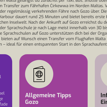
n Malta gelangst du zunächst per Taxi, Bus, Shuttle ode
em Transfer zum Fährhafen Ċirkewwa im Norden Maltas. V
 der regelmässig verkehrenden Fähre nach Gozo über. Die
arbour dauert rund 25 Minuten und bietet bereits erste 
chen Inselwelt. Nach der Ankunft auf Gozo erreichst du d
der Sprachschule je nach Lage meist innerhalb von 30 bi
le Sprachschulen auf Gozo unterstützen dich bei der Orga
 bieten auf Wunsch einen Transfer vom Flughafen Malta 
n – ideal für einen entspannten Start in den Sprachaufent
l
bel
Allgemeine Tipps
In
ge
Gozo
Ei
fade