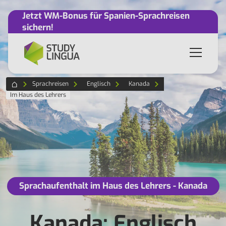
Jetzt WM-Bonus für Spanien-Sprachreisen
sichern!
Sprachreisen
Englisch
Kanada
Im Haus des Lehrers
Sprachaufenthalt im Haus des Lehrers - Kanada
Kanada: Englisch