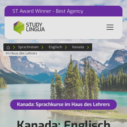
ST Award Winner - Best Agency
Sprachreisen
Englisch
Kanada
Im Haus des Lehrers
Kanada: Sprachkurse im Haus des Lehrers
Kanada: Englisch