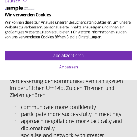
Deutsch
Zeit vertiefen und ausbauen möchten. Die
Teilnehmer kommen in der Regel aus den
Wir verwenden Cookies
Bereichen Finanzwesen, Gastgewerbe und
Wir können diese zur Analyse unserer Besucherdaten platzieren, um unsere
Tourismus, Rechtswesen, Medien, Produktion,
Website zu verbessern, personalisierte Inhalte anzuzeigen und Ihnen ein
großartiges Website-Erlebnis zu bieten. Für weitere Informationen zu den
Management und Geschäftsführung, Pharmazie,
von uns verwendeten Cookies öffnen Sie die Einstellungen.
Verkauf und Marketing, Logistik, Vertrieb,
Telekommunikation und
Produktionsmanagement.
alle akzeptieren
Kursinhalte:
Anpassen
Der Kurs legt den Schwerpunkt auf die
Verbesserung der kommunikativen Fähigkeiten
im beruflichen Umfeld. Zu den Themen und
Zielen gehören:
communicate more confidently
participate more successfully in meetings
approach negotiations more tactically and
diplomatically
socialise and network with greater