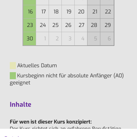
16
17
18
19
20
21
22
23
24
25
26
27
28
29
30
1
2
3
4
5
6
Aktuelles Datum
Kursbeginn nicht für absolute Anfänger (A0)
geeignet
Inhalte
Für wen ist dieser Kurs konzipiert:
Der Kurs richtet sich an erfahrene Berufstätige,
die ihre Kenntnisse in Business English in kurzer