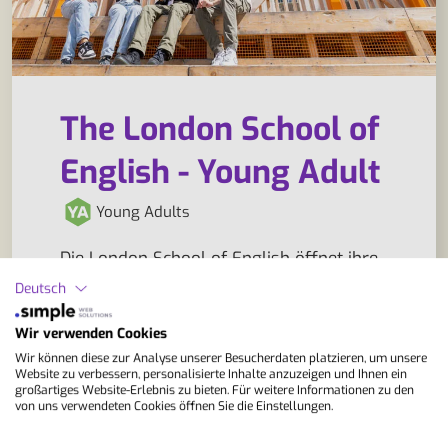
The London School of
English - Young Adult
Young Adults
Die London School of English öffnet ihre
Türen im eleganten Umfeld von Holland
Deutsch
Park und kombiniert bewährte
Lehrtradition mit einem modernen,
Wir verwenden Cookies
lebendigen Programm. In kleinen
Wir können diese zur Analyse unserer Besucherdaten platzieren, um unsere
Lerngruppen entstehen Räume, in denen
Website zu verbessern, personalisierte Inhalte anzuzeigen und Ihnen ein
großartiges Website-Erlebnis zu bieten. Für weitere Informationen zu den
gezieltes Englischtraining auf echte
von uns verwendeten Cookies öffnen Sie die Einstellungen.
Kommunikation trifft. Der…