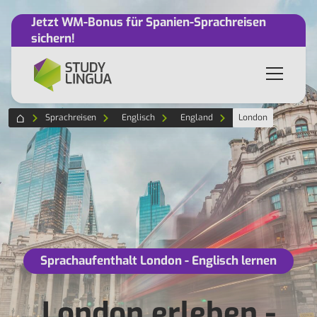
Jetzt WM-Bonus für Spanien-Sprachreisen
sichern!
Sprachreisen
Englisch
England
London
Sprachaufenthalt London - Englisch lernen
London erleben -