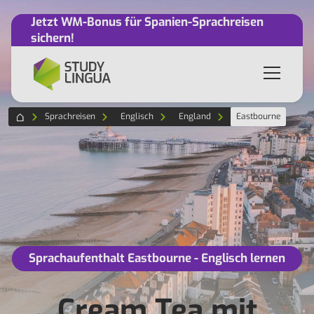
Jetzt WM-Bonus für Spanien-Sprachreisen
sichern!
Sprachreisen
Englisch
England
Eastbourne
Sprachaufenthalt Eastbourne - Englisch lernen
Cream Tea mit