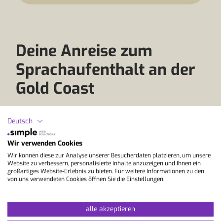
Deine Anreise zum
Sprachaufenthalt an der
Gold Coast
Ein Sprachaufenthalt an der Gold Coast
Deutsch
verbindet Englisch lernen mit Sonne, Strand,
Surfen und australischem Lifestyle. Die Region
Wir verwenden Cookies
im Südosten von Queensland ist auch ab der
Wir können diese zur Analyse unserer Besucherdaten platzieren, um unsere
Schweiz gut erreichbar, allerdings nicht per
Website zu verbessern, personalisierte Inhalte anzuzeigen und Ihnen ein
großartiges Website-Erlebnis zu bieten. Für weitere Informationen zu den
Direktflug. Ab Zürich und Genf erfolgt die
von uns verwendeten Cookies öffnen Sie die Einstellungen.
Anreise an die Gold Coast mit einem oder
mehreren Zwischenstopps, zum Beispiel über
Doha, Dubai oder Singapur.
alle akzeptieren