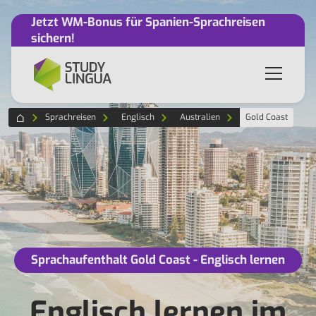
Jetzt WM-Bonus für Spanien-Sprachreisen
sichern!
Sprachreisen
Englisch
Australien
Gold Coast
Sprachaufenthalt Gold Coast - Englisch lernen
Englisch lernen im