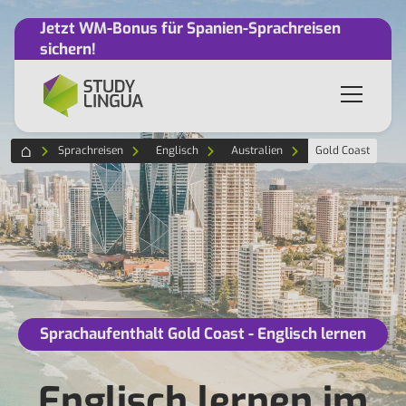
Jetzt WM-Bonus für Spanien-Sprachreisen
sichern!
Sprachreisen
Englisch
Australien
Gold Coast
Sprachaufenthalt Gold Coast - Englisch lernen
Englisch lernen im