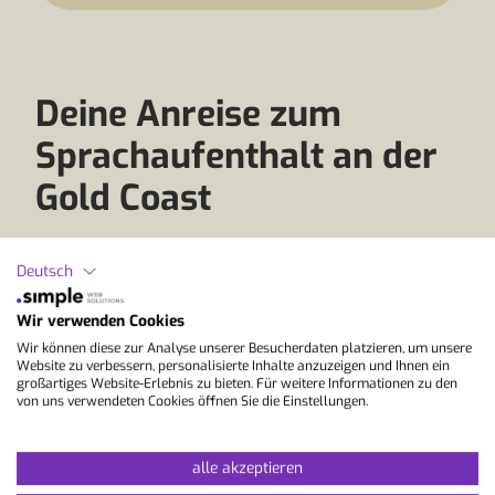
Deine Anreise zum
Sprachaufenthalt an der
Gold Coast
Ein Sprachaufenthalt an der Gold Coast
Deutsch
verbindet Englisch lernen mit Sonne, Strand,
Surfen und australischem Lifestyle. Die Region
Wir verwenden Cookies
im Südosten von Queensland ist auch ab der
Wir können diese zur Analyse unserer Besucherdaten platzieren, um unsere
Schweiz gut erreichbar, allerdings nicht per
Website zu verbessern, personalisierte Inhalte anzuzeigen und Ihnen ein
großartiges Website-Erlebnis zu bieten. Für weitere Informationen zu den
Direktflug. Ab Zürich und Genf erfolgt die
von uns verwendeten Cookies öffnen Sie die Einstellungen.
Anreise an die Gold Coast mit einem oder
mehreren Zwischenstopps, zum Beispiel über
Doha, Dubai oder Singapur.
alle akzeptieren