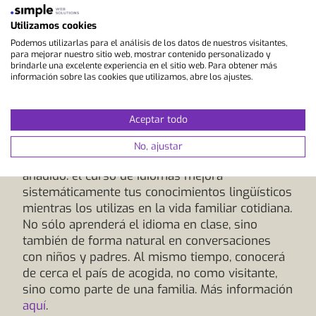
alojamiento y manutención gratuitos, una clara
Utilizamos cookies
ventaja para tu presupuesto. Los programas
Podemos utilizarlas para el análisis de los datos de nuestros visitantes,
suelen tener una duración mínima de tres
para mejorar nuestro sitio web, mostrar contenido personalizado y
meses y están especialmente indicados para
brindarle una excelente experiencia en el sitio web. Para obtener más
jóvenes adultos de entre 18 y 30 años a los que
información sobre las cookies que utilizamos, abre los ajustes.
les guste trabajar con niños y quieran adquirir
su primera experiencia educativa. Suelen
Aceptar todo
exigirse referencias o un certificado de
antecedentes penales, y en algunos casos
No, ajustar
también el carné de conducir. El gran valor
añadido: el curso de idiomas mejora
sistemáticamente tus conocimientos lingüísticos
mientras los utilizas en la vida familiar cotidiana.
No sólo aprenderá el idioma en clase, sino
también de forma natural en conversaciones
con niños y padres. Al mismo tiempo, conocerá
de cerca el país de acogida, no como visitante,
sino como parte de una familia. Más información
aquí
.