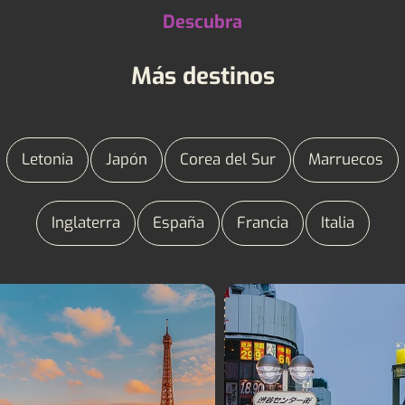
Descubra
Más destinos
Letonia
Japón
Corea del Sur
Marruecos
Inglaterra
España
Francia
Italia
Vacaciones lingüísticas
Vacaciones lingüísti
Francia
Japón