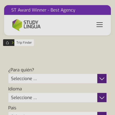
ST Award Winner - Best Agency
Trip Finder
¿Para quién?
Seleccione …
Idioma
Seleccione …
País