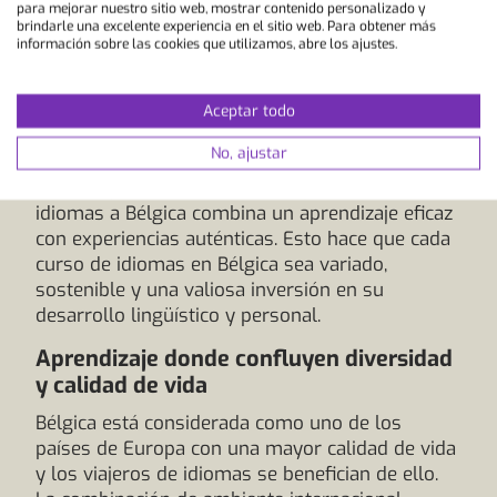
idiomas en un entorno global, lo que resulta
para mejorar nuestro sitio web, mostrar contenido personalizado y
brindarle una excelente experiencia en el sitio web. Para obtener más
ideal si desea utilizar sus conocimientos
información sobre las cookies que utilizamos, abre los ajustes.
profesionalmente. Las excursiones, visitas a
ciudades y museos también enriquecen el
programa del curso. Esto le permitirá utilizar su
Aceptar todo
francés directamente en situaciones cotidianas
No, ajustar
reales y descubrir al mismo tiempo la cultura, la
historia y el modo de vida. Así pues, un viaje de
idiomas a Bélgica combina un aprendizaje eficaz
con experiencias auténticas. Esto hace que cada
curso de idiomas en Bélgica sea variado,
sostenible y una valiosa inversión en su
desarrollo lingüístico y personal.
Aprendizaje donde confluyen diversidad
y calidad de vida
Bélgica está considerada como uno de los
países de Europa con una mayor calidad de vida
y los viajeros de idiomas se benefician de ello.