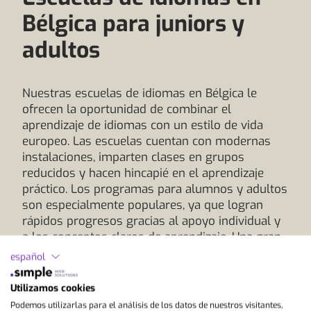
Bélgica para juniors y
adultos
Nuestras escuelas de idiomas en Bélgica le
ofrecen la oportunidad de combinar el
aprendizaje de idiomas con un estilo de vida
europeo. Las escuelas cuentan con modernas
instalaciones, imparten clases en grupos
reducidos y hacen hincapié en el aprendizaje
práctico. Los programas para alumnos y adultos
son especialmente populares, ya que logran
rápidos progresos gracias al apoyo individual y
a los conceptos claros de aprendizaje. Una gran
ventaja es el carácter internacional del país. En
español
Bruselas, sede de las instituciones de la UE y de
numerosas empresas y ONG internacionales,
Utilizamos cookies
experimentará a diario cómo se utilizan los
Podemos utilizarlas para el análisis de los datos de nuestros visitantes,