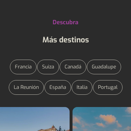
Descubra
Más destinos
Francia
Suiza
Canadá
Guadalupe
La Reunión
España
Italia
Portugal
Vacaciones lingüísticas
Vacaciones lingüísti
Portugal
Francia