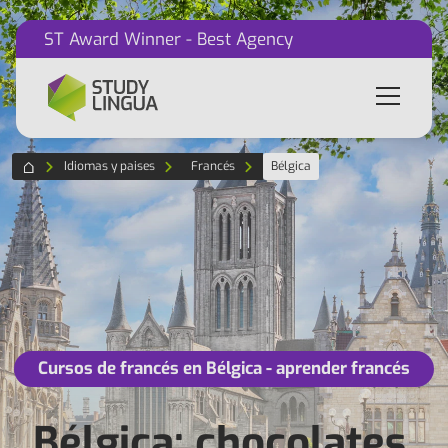
ST Award Winner - Best Agency
Idiomas y paises
Francés
Bélgica
Cursos de francés en Bélgica - aprender francés
Bélgica: chocolates,