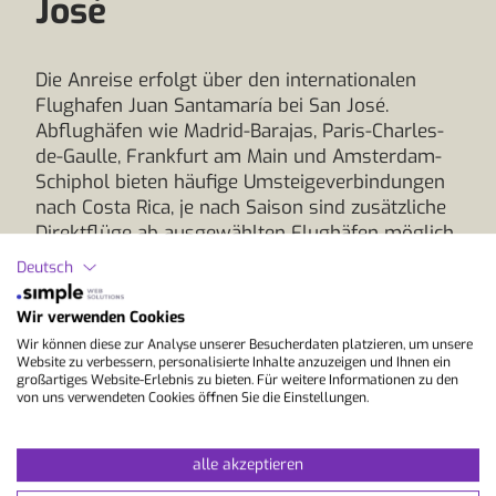
José
Die Anreise erfolgt über den internationalen
Flughafen Juan Santamaría bei San José.
Abflughäfen wie Madrid-Barajas, Paris-Charles-
de-Gaulle, Frankfurt am Main und Amsterdam-
Schiphol bieten häufige Umsteigeverbindungen
nach Costa Rica, je nach Saison sind zusätzliche
Direktflüge ab ausgewählten Flughäfen möglich.
Auch Nordamerika dient oft als Drehkreuz mit
Deutsch
Verbindungen über Miami, Panama Stadt oder
Mexiko Stadt. So lässt sich deine Sprachreise
Wir verwenden Cookies
nach San José flexibel planen und gut mit
Wir können diese zur Analyse unserer Besucherdaten platzieren, um unsere
Ankunftszeiten für den ersten Sprachkurs
Website zu verbessern, personalisierte Inhalte anzuzeigen und Ihnen ein
großartiges Website-Erlebnis zu bieten. Für weitere Informationen zu den
abstimmen, egal ob du direkt anreist oder
von uns verwendeten Cookies öffnen Sie die Einstellungen.
deinen Sprachaufenthalt mit weiteren Zielen
kombinierst.
alle akzeptieren
Nach der Landung erreichst du das Zentrum von