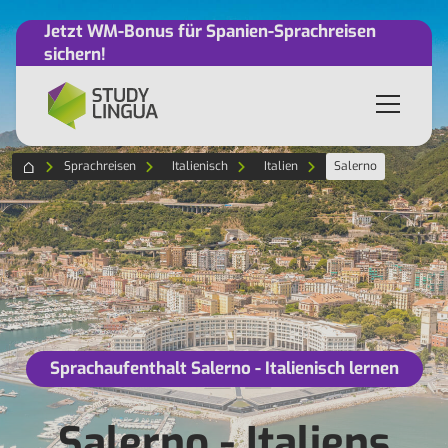
Jetzt WM-Bonus für Spanien-Sprachreisen
sichern!
Sprachreisen
Italienisch
Italien
Salerno
Sprachaufenthalt Salerno - Italienisch lernen
Salerno - Italiens