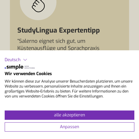
StudyLingua Expertentipp
“Salerno eignet sich gut, um
Küstenausflüge und Sprachpraxis
miteinander zu verbinden. Bleib aber nicht
Deutsch
nur in den bekannten Orten der
Amalfiküste, sondern erkunde auch die
Wir verwenden Cookies
Quartiere rund um die Altstadt und die
Wir können diese zur Analyse unserer Besucherdaten platzieren, um unsere
Promenade. Beim Einkauf, in einer Bar oder
Website zu verbessern, personalisierte Inhalte anzuzeigen und Ihnen ein
am Hafen ergeben sich oft natürliche
großartiges Website-Erlebnis zu bieten. Für weitere Informationen zu den
von uns verwendeten Cookies öffnen Sie die Einstellungen.
Gespräche. Fragen nach Verbindungen,
Öffnungszeiten und lokalen Spezialitäten
sind besonders nützlich.”
alle akzeptieren
Anpassen