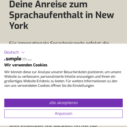
Deine Anreise zum
Sprachaufenthalt in New
York
Für internationale Sprachreisende erfolgt die
Anreise nach New York meist über einen der
Deutsch
drei grossen Flughäfen der Stadt: John F.
Kennedy (JFK), Newark Liberty (EWR) oder
Wir verwenden Cookies
LaGuardia (LGA). Aus vielen europäischen
Wir können diese zur Analyse unserer Besucherdaten platzieren, um unsere
Städten gibt es tägliche Direktflüge, unter
Website zu verbessern, personalisierte Inhalte anzuzeigen und Ihnen ein
großartiges Website-Erlebnis zu bieten. Für weitere Informationen zu den
anderem mit Lufthansa, United, Delta oder Air
von uns verwendeten Cookies öffnen Sie die Einstellungen.
France. Die Flugzeit beträgt in der Regel
zwischen sieben und neun Stunden, abhängig
vom Abflugort.
alle akzeptieren
Nach der Landung stehen dir verschiedene
Anpassen
Möglichkeiten zur Weiterreise zur Verfügung.
Vom Flughafen JFK gelangst du mit der