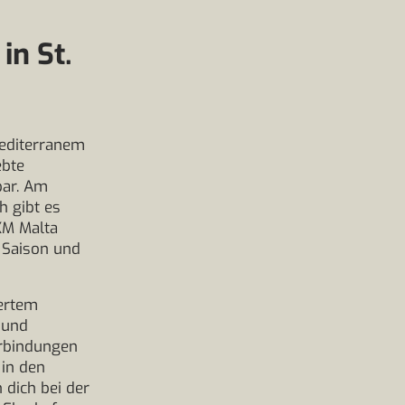
in St.
mediterranem
ebte
bar. Am
h gibt es
KM Malta
h Saison und
iertem
 und
erbindungen
 in den
 dich bei der