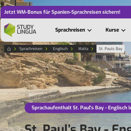
Jetzt WM-Bonus für Spanien-Sprachreisen sichern!
Sprachreisen
Kurse
Sprachreisen
Englisch
Malta
St. Pauls Bay
Sprachaufenthalt St. Paul's Bay - Englisch 
St. Paul’s Bay - En