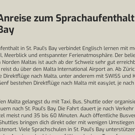
Anreise zum Sprachaufenthalt 
Bay
fenthalt in St. Paul’s Bay verbindet Englisch lernen mit 
, Meerblick und entspannter Ferienatmosphäre. Der beli
 Norden Maltas ist auch ab der Schweiz sehr gut erreich
eist du über den Malta International Airport an. Ab Züric
e Direktflüge nach Malta, unter anderem mit SWISS und 
 Genf bestehen Direktflüge nach Malta mit easyJet, je nac
n Malta gelangst du mit Taxi, Bus, Shuttle oder organis
uem nach St. Paul’s Bay. Die Fahrt dauert je nach Verkehr
el meist rund 35 bis 60 Minuten. Auch öffentliche Busv
Shuttles bringen dich direkt oder mit wenigen Umstiegen
stenort. Viele Sprachschulen in St. Paul’s Bay unterstützen