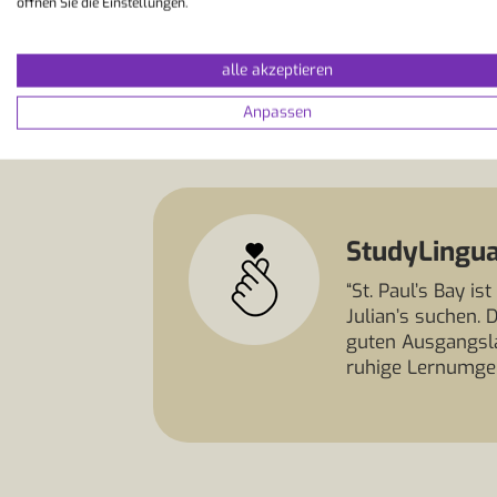
Welche Freizeitaktivitäten bie
öffnen Sie die Einstellungen.
alle akzeptieren
Anpassen
StudyLingua
“St. Paul’s Bay i
Julian’s suchen.
guten Ausgangsla
ruhige Lernumgeb