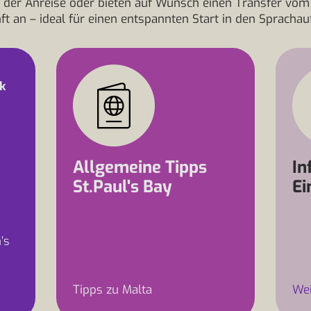
 der Anreise oder bieten auf Wunsch einen Transfer vom
ft an – ideal für einen entspannten Start in den Sprachauf
ck
Allgemeine Tipps
In
St.Paul's Bay
Ei
’s
Tipps zu Malta
Wei