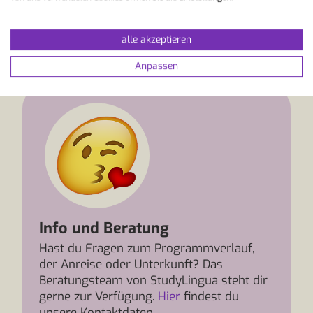
internationales Umfeld, in dem Lernen und
kulturelle Entdeckungen Hand in Hand gehen.
Starte jetzt deine Sprachreise nach Montréal und
alle akzeptieren
erlebe Sprache in einer Stadt voller
Lebensfreude.
Anpassen
Info und Beratung
Hast du Fragen zum Programmverlauf,
der Anreise oder Unterkunft? Das
Beratungsteam von StudyLingua steht dir
gerne zur Verfügung.
Hier
findest du
unsere Kontaktdaten.