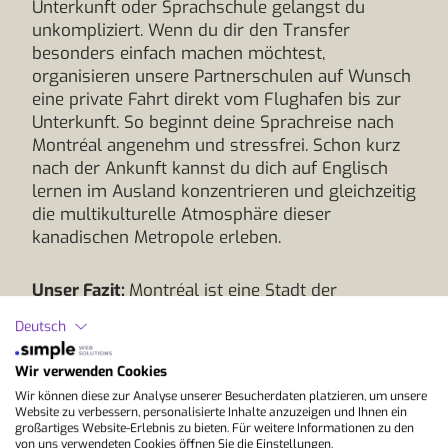
Unterkunft oder Sprachschule gelangst du
unkompliziert. Wenn du dir den Transfer
besonders einfach machen möchtest,
organisieren unsere Partnerschulen auf Wunsch
eine private Fahrt direkt vom Flughafen bis zur
Unterkunft. So beginnt deine Sprachreise nach
Montréal angenehm und stressfrei. Schon kurz
nach der Ankunft kannst du dich auf Englisch
lernen im Ausland konzentrieren und gleichzeitig
die multikulturelle Atmosphäre dieser
kanadischen Metropole erleben.
Unser Fazit:
Montréal ist eine Stadt der
Kontraste: französische Tradition trifft auf
Deutsch
kanadische Moderne, Strassencafés auf
glitzernde Hochhäuser. Diese Mischung macht
Wir verwenden Cookies
die Metropole zu einem inspirierenden Ort, um
Wir können diese zur Analyse unserer Besucherdaten platzieren, um unsere
Englisch in authentischen Alltagssituationen zu
Website zu verbessern, personalisierte Inhalte anzuzeigen und Ihnen ein
üben. Unsere Sprachschule bietet dir ein
großartiges Website-Erlebnis zu bieten. Für weitere Informationen zu den
von uns verwendeten Cookies öffnen Sie die Einstellungen.