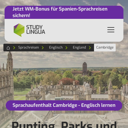
Jetzt WM-Bonus für Spanien-Sprachreisen
sichern!
Sprachreisen
Englisch
England
Cambridge
Sprachaufenthalt Cambridge - Englisch lernen
Punting, Parks und