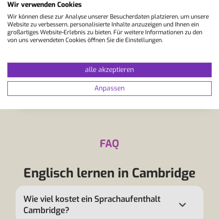
Umfeld lernen möchten. Das
Wir verwenden Cookies
Jugendprogramm der St Giles bietet
Wir können diese zur Analyse unserer Besucherdaten platzieren, um unsere
Website zu verbessern, personalisierte Inhalte anzuzeigen und Ihnen ein
modernen Unterricht, der
großartiges Website-Erlebnis zu bieten. Für weitere Informationen zu den
Kommunikation, Teamarbeit und…
von uns verwendeten Cookies öffnen Sie die Einstellungen.
alle akzeptieren
ZUR SCHULE
Anpassen
FAQ
Englisch lernen in Cambridge
Wie viel kostet ein Sprachaufenthalt
Cambridge?