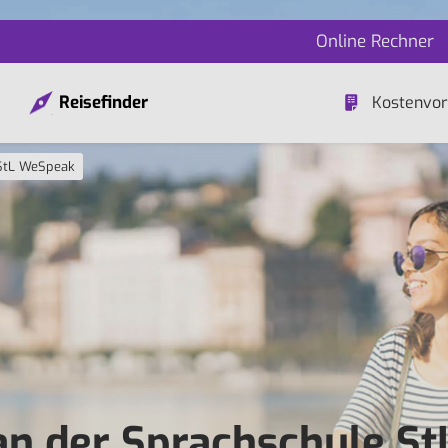
Online Rechner
Reisefinder
Kostenvor
StL WeSpeak
 an der Sprachschule St