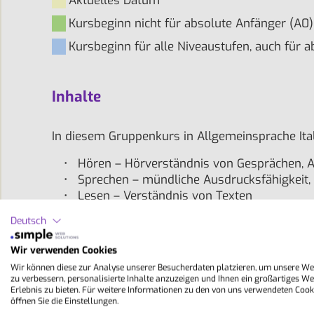
Aktuelles Datum
Kursbeginn nicht für absolute Anfänger (A0)
Kursbeginn für alle Niveaustufen, auch für a
Inhalte
In diesem Gruppenkurs in Allgemeinsprache Itali
Hören – Hörverständnis von Gesprächen, A
Sprechen – mündliche Ausdrucksfähigkeit,
Lesen – Verständnis von Texten
Schreiben – schriftlicher Ausdruck, Gramma
Deutsch
Mit praxisorientierten Übungen, viel kommunik
Italienischschule in Lugano kontinuierlich dei
Wir verwenden Cookies
natürliche Anwendung der Sprache.
Wir können diese zur Analyse unserer Besucherdaten platzieren, um unsere We
zu verbessern, personalisierte Inhalte anzuzeigen und Ihnen ein großartiges We
Erlebnis zu bieten. Für weitere Informationen zu den von uns verwendeten Cook
öffnen Sie die Einstellungen.
Lektionen/Woche:
20 à 50 Min.