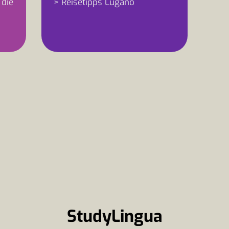
 die
> Reisetipps Lugano
StudyLingua