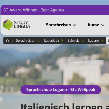
ST Award Winner - Best Agency
Sprachreisen
Kurse
Sprachreisen
Italienisch
Schweiz
Lugano
Sprachschule Lugano - StL WeSpeak
Italienisch lernen