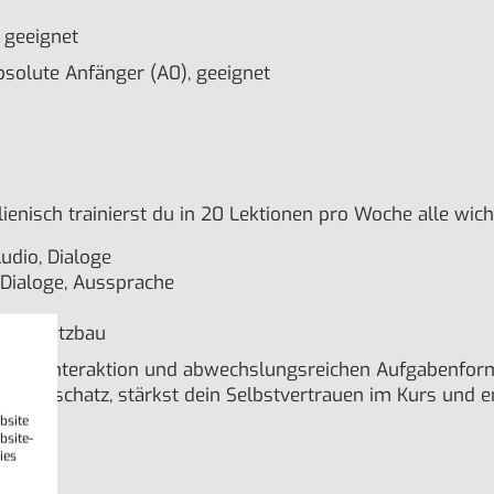
 geeignet
bsolute Anfänger (A0), geeignet
enisch trainierst du in 20 Lektionen pro Woche alle wich
udio, Dialoge
 Dialoge, Aussprache
tik, Satzbau
ativer Interaktion und abwechslungsreichen Aufgabenfor
nen Wortschatz, stärkst dein Selbstvertrauen im Kurs und
bsite
bsite-
ies