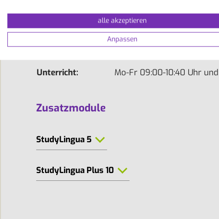
Niveau-Stufen:
A0 , A1 , A2 , B1 , B2
alle akzeptieren
Gruppengröße:
6 - 10
Anpassen
Dauer:
1 - 24 Wochen
Unterricht:
Mo-Fr 09:00-10:40 Uhr und
Zusatzmodule
StudyLingua 5
StudyLingua Plus 10