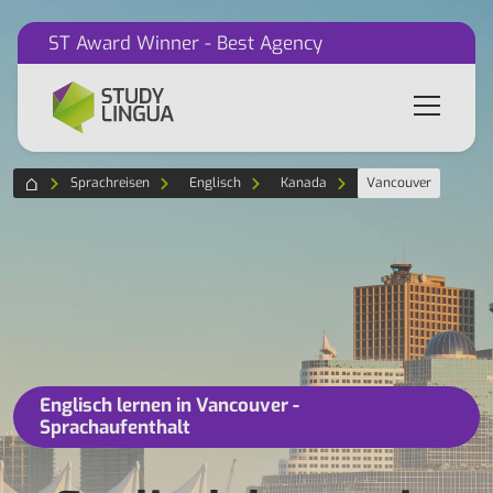
ST Award Winner - Best Agency
Sprachreisen
Englisch
Kanada
Vancouver
Englisch lernen in Vancouver -
Sprachaufenthalt