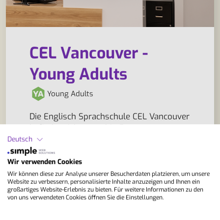
CEL Vancouver -
Young Adults
Young Adults
Die Englisch Sprachschule CEL Vancouver
befindet sich zentral in Downtown
Vancouver und bietet ideale
Deutsch
Voraussetzungen für eine Sprachreise
nach Kanada. Moderne Klassenzimmer,
Wir verwenden Cookies
helle Aufenthaltsbereiche und
Wir können diese zur Analyse unserer Besucherdaten platzieren, um unsere
Website zu verbessern, personalisierte Inhalte anzuzeigen und Ihnen ein
kostenfreies WLAN sorgen für eine
großartiges Website-Erlebnis zu bieten. Für weitere Informationen zu den
angenehme Lernatmosphäre. Der…
von uns verwendeten Cookies öffnen Sie die Einstellungen.