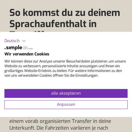
So kommst du zu deinem
Sprachaufenthalt in
Teneriffa
Deutsch
Die Anreise erfolgt bequem per Flug. Teneriffa
Wir verwenden Cookies
verfügt über zwei internationale Flughäfen:
Wir können diese zur Analyse unserer Besucherdaten platzieren, um unsere
Teneriffa Süd (TFS) und Teneriffa Nord (TFN).
Website zu verbessern, personalisierte Inhalte anzuzeigen und Ihnen ein
großartiges Website-Erlebnis zu bieten. Für weitere Informationen zu den
Beide Flughäfen werden regelmäßig aus vielen
von uns verwendeten Cookies öffnen Sie die Einstellungen.
europäischen Städten angeflogen. Der
Südflughafen wird vor allem für internationale
alle akzeptieren
Verbindungen genutzt, während Teneriffa Nord
stärker mit dem spanischen Festland vernetzt
Anpassen
ist. Nach der Landung gelangst du je nach Lage
deiner Sprachschule mit dem Bus, dem Taxi oder
einem vorab organisierten Transfer in deine
Unterkunft. Die Fahrzeiten variieren je nach