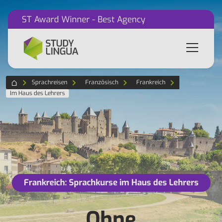
ST Award Winner - Best Agency
Sprachreisen
Französisch
Frankreich
Im Haus des Lehrers
Frankreich: Sprachkurse im Haus des Lehrers
Ohne