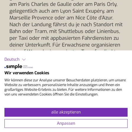
am Paris Charles de Gaulle oder am Paris Orly,
gelegentlich auch am Lyon Saint Exupéry, am
Marseille Provence oder am Nice Côte d’Azur.
Nach der Landung fährst du je nach Standort mit
Bahn oder Tram, mit Shuttlebus oder Linienbus,
per Taxi oder mit appbasierten Fahrdiensten zu
deiner Unterkunft. Für Erwachsene organisieren
wir auf Wunsch einen privaten Transfer direkt
zur Unterkunft, für Schüler ist dieser schon
Deutsch
inbegriffen. Vor der Abreise senden wir dir
Hinweise zur Weiterreise. So kommst du
Wir verwenden Cookies
entspannt an und startest ohne Umwege in
Wir können diese zur Analyse unserer Besucherdaten platzieren, um unsere
deinen Sprachkurs, ideal für deine Sprachreise
Website zu verbessern, personalisierte Inhalte anzuzeigen und Ihnen ein
großartiges Website-Erlebnis zu bieten. Für weitere Informationen zu den
nach Frankreich und für Französisch lernen im
von uns verwendeten Cookies öffnen Sie die Einstellungen.
Ausland.
alle akzeptieren
Unser Fazit:
Ein Sprachaufenthalt im Haus des
Lehrers in Frankreich bringt dich direkt in
Anpassen
Sprache und Alltag, mit konkreten Szenen wie