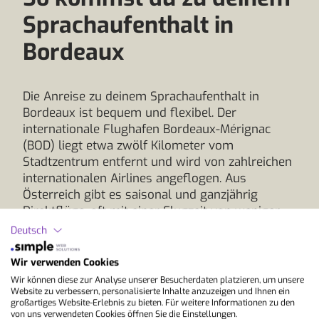
Sprachaufenthalt in
Bordeaux
Die Anreise zu deinem Sprachaufenthalt in
Bordeaux ist bequem und flexibel. Der
internationale Flughafen Bordeaux-Mérignac
(BOD) liegt etwa zwölf Kilometer vom
Stadtzentrum entfernt und wird von zahlreichen
internationalen Airlines angeflogen. Aus
Österreich gibt es saisonal und ganzjährig
Direktflüge, oft mit einer Flugzeit von weniger
als zwei Stunden.
Deutsch
Vom Flughafen gelangst du in rund 30 bis 40
Wir verwenden Cookies
Minuten ins Zentrum. Die Buslinie 1+ verbindet
Wir können diese zur Analyse unserer Besucherdaten platzieren, um unsere
den Flughafen regelmäßig mit dem
Website zu verbessern, personalisierte Inhalte anzuzeigen und Ihnen ein
Hauptbahnhof Gare Saint-Jean. Alternativ stehen
großartiges Website-Erlebnis zu bieten. Für weitere Informationen zu den
von uns verwendeten Cookies öffnen Sie die Einstellungen.