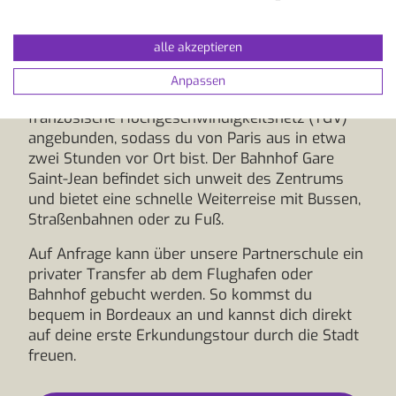
Taxis und Fahrdienste wie Uber zur Verfügung,
die dich direkt zu deiner Unterkunft bringen.
alle akzeptieren
Wer lieber auf das Flugzeug verzichtet, kann
Bordeaux auch bequem und umweltfreundlich
Anpassen
mit dem Zug erreichen. Die Stadt ist an das
französische Hochgeschwindigkeitsnetz (TGV)
angebunden, sodass du von Paris aus in etwa
zwei Stunden vor Ort bist. Der Bahnhof Gare
Saint-Jean befindet sich unweit des Zentrums
und bietet eine schnelle Weiterreise mit Bussen,
Straßenbahnen oder zu Fuß.
Auf Anfrage kann über unsere Partnerschule ein
privater Transfer ab dem Flughafen oder
Bahnhof gebucht werden. So kommst du
bequem in Bordeaux an und kannst dich direkt
auf deine erste Erkundungstour durch die Stadt
freuen.