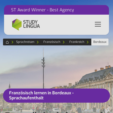
ST Award Winner - Best Agency
Sprachreisen
Französisch
Frankreich
Bordeaux
Französisch lernen in Bordeaux -
Sprachaufenthalt