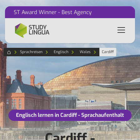
ST Award Winner - Best Agency
Sprachreisen
Englisch
Wales
Cardiff
Englisch lernen in Cardiff - Sprachaufenthalt
Cardiff -