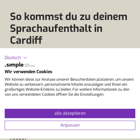
So kommst du zu deinem
Sprachaufenthalt in
Cardiff
Deutsch
Cardiff, die Hauptstadt von Wales, ist ein
spannendes Ziel für Sprachreisen und verbindet
Wir verwenden Cookies
walisische Kultur mit moderner Architektur und
Wir können diese zur Analyse unserer Besucherdaten platzieren, um unsere
einer offenen Atmosphäre. Die Stadt bietet ein
Website zu verbessern, personalisierte Inhalte anzuzeigen und Ihnen ein
lebendiges, aber weniger hektisches Umfeld als
großartiges Website-Erlebnis zu bieten. Für weitere Informationen zu den
von uns verwendeten Cookies öffnen Sie die Einstellungen.
viele große Metropolen und eignet sich
besonders für alle, die Englisch in einer
ausgewogenen Umgebung lernen möchten. Wer
alle akzeptieren
aus Österreich eine Sprachreise plant und eine
Alternative zu klassischen Zielen sucht, findet in
Anpassen
Cardiff eine interessante und oft unterschätzte
Option.