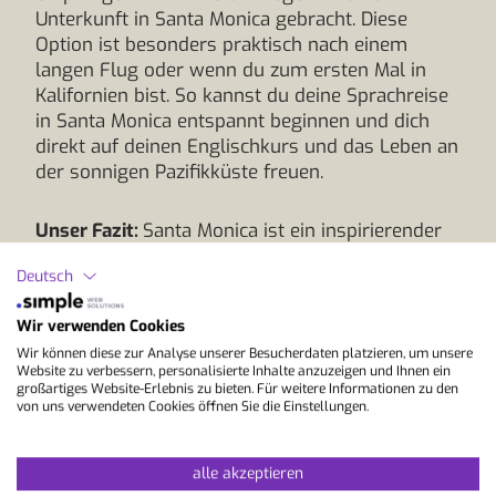
Unterkunft in Santa Monica gebracht. Diese
Option ist besonders praktisch nach einem
langen Flug oder wenn du zum ersten Mal in
Kalifornien bist. So kannst du deine Sprachreise
in Santa Monica entspannt beginnen und dich
direkt auf deinen Englischkurs und das Leben an
der sonnigen Pazifikküste freuen.
Unser Fazit:
Santa Monica ist ein inspirierender
Ort für eine Englisch Sprachreise, bei der Lernen,
Deutsch
Lebensqualität und Küstenflair perfekt
zusammenkommen. Die Kombination aus
Wir verwenden Cookies
entspanntem Kalifornien-Gefühl, internationaler
Wir können diese zur Analyse unserer Besucherdaten platzieren, um unsere
Atmosphäre und praxisnahem Unterricht macht
Website zu verbessern, personalisierte Inhalte anzuzeigen und Ihnen ein
die Stadt zu einer idealen Wahl für alle, die
großartiges Website-Erlebnis zu bieten. Für weitere Informationen zu den
Englischlernen mit Sonne, Kreativität und
von uns verwendeten Cookies öffnen Sie die Einstellungen.
urbaner Leichtigkeit verbinden möchten. Starte
jetzt deine Sprachreise und erlebe Kalifornien
alle akzeptieren
von seiner schönsten Seite.