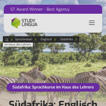
ST Award Winner - Best Agency
Sprachreisen
Englisch
Südafrika
Im Haus des Lehrers
Südafrika: Sprachkurse im Haus des Lehrers
Südafrika: Englisch