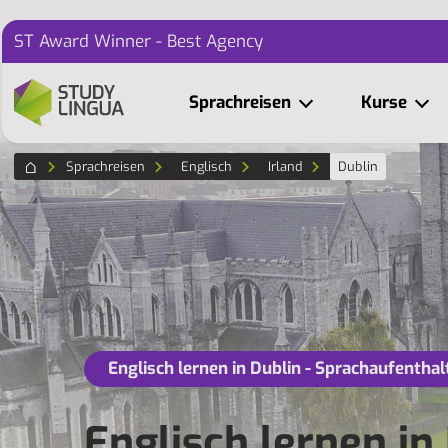
ST Award Winner - Best Agency
Sprachreisen
Kurse
Sprachreisen
Englisch
Irland
Dublin
Englisch lernen in Dublin - Sprachaufenthal
Englisch lernen in