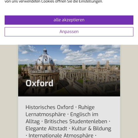
Dynamische Innenstadt •
von uns verwendeten Cookies öffnen Sie die Einstellungen.
Nordengland erleben
Sprachaufenthalte Newcastle
alle akzeptieren
Anpassen
Oxford
Historisches Oxford • Ruhige
Lernatmosphäre • Englisch im
Alltag • Britisches Studentenleben •
Elegante Altstadt • Kultur & Bildung
• Internationale Atmosphäre •