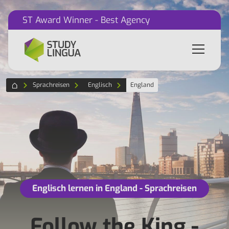
ST Award Winner - Best Agency
Sprachreisen
Englisch
England
Englisch lernen in England - Sprachreisen
Follow the King -