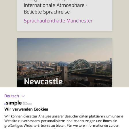
Internationale Atmosphäre •
Beliebte Sprachreise
Sprachaufenthalte Manchester
Newcastle
Deutsch
Modernes Newcastle • Junge
Wir verwenden Cookies
Atmosphäre • Englisch praxisnah •
Wir können diese zur Analyse unserer Besucherdaten platzieren, um unsere
Britisches Stadtleben • Kultur &
Website zu verbessern, personalisierte Inhalte anzuzeigen und Ihnen ein
Musik • Beliebte Studentenstadt •
großartiges Website-Erlebnis zu bieten. Für weitere Informationen zu den