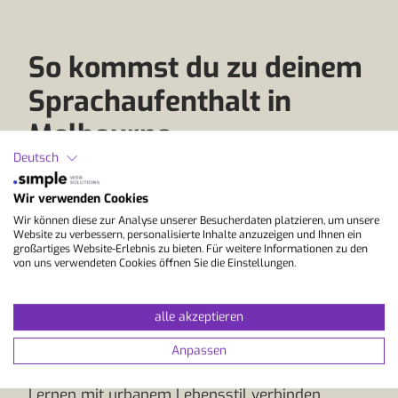
So kommst du zu deinem
Sprachaufenthalt in
Melbourne
Deutsch
Melbourne ist eine der spannendsten Städte
Wir verwenden Cookies
Australiens und ein gefragtes Ziel für
Wir können diese zur Analyse unserer Besucherdaten platzieren, um unsere
Sprachreisen. Die Metropole im Süden des
Website zu verbessern, personalisierte Inhalte anzuzeigen und Ihnen ein
großartiges Website-Erlebnis zu bieten. Für weitere Informationen zu den
Landes vereint kreative Energie, kulturelle
von uns verwendeten Cookies öffnen Sie die Einstellungen.
Vielfalt und hochwertige Sprachschulen. Ob für
den Beruf, zur persönlichen Weiterentwicklung
oder als Einstieg ins Englischlernen, Melbourne
alle akzeptieren
bietet für unterschiedliche Ziele passende
Anpassen
Voraussetzungen. Besonders für alle, die von
Österreich aus eine Fernreise planen und dabei
Lernen mit urbanem Lebensstil verbinden