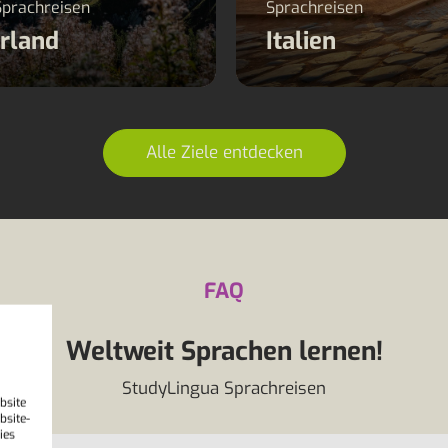
Sprachreisen
Sprachreisen
Irland
Italien
Alle Ziele entdecken
FAQ
Weltweit Sprachen lernen!
StudyLingua Sprachreisen
bsite
bsite-
ies