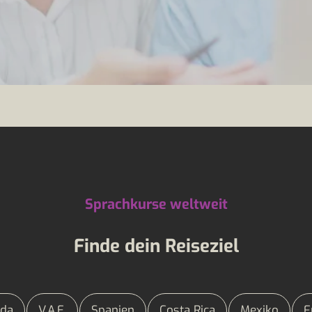
Sprachkurse weltweit
Finde dein Reiseziel
da
V.A.E.
Spanien
Costa Rica
Mexiko
F