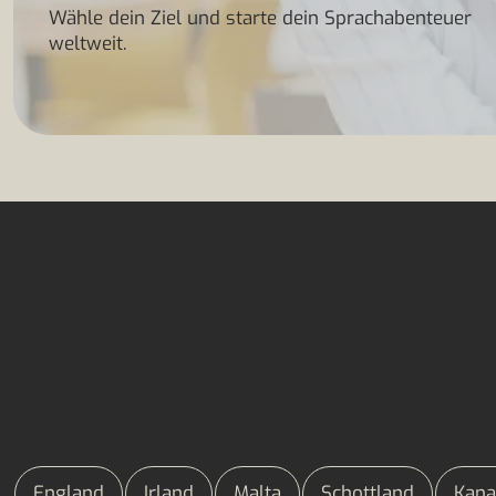
Wähle dein Ziel und starte dein Sprachabenteuer
weltweit.
England
Irland
Malta
Schottland
Kana