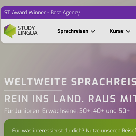
ST Award Winner - Best Agency
Sprachreisen
Kurse
WELTWEITE SPRACHREI
REIN INS LAND. RAUS MI
Für Junioren, Erwachsene, 30+, 40+ und 50+
Für was interessierst du dich? Nutze unseren Reise