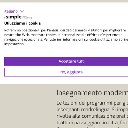
Per chi è adatto un via
italiano
I programmi per giovani adulti s
Utilizziamo i cookie
proprie competenze linguistiche
Potremmo posizionarli per l'analisi dei dati dei nostri visitatori, per migliorare i
frequentano ancora la scuola e a 
nostro sito Web, mostrare contenuti personalizzati e offrirti un'esperienza di
navigazione eccezionale. Per ulteriori informazioni sui cookie utilizziamo aprire
studio e che desiderano fare un'
impostazioni.
internazionali, il che rende lo s
meno direttive fisse e più libertà 
creare nuovi contatti. Questi via
Accettare tutti
pianificando di iniziare una car
No, aggiusta
dimostrano che una prima esperi
linguistiche e le capacità interc
Insegnamento moderno 
Le lezioni dei programmi per gio
insegnanti madrelingua. Si impar
rivolta alla comunicazione pratic
tratti di passeggiare in città, f