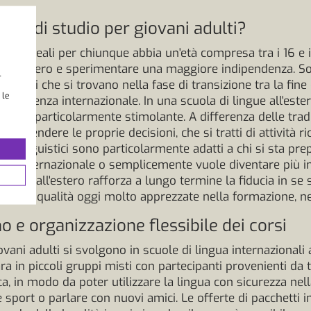
ggio di studio per giovani adulti?
ono ideali per chiunque abbia un'età compresa tra i 16 e i
 all'estero e sperimentare una maggiore indipendenza. Sono
l
quelli che si trovano nella fase di transizione tra la fine
 le
esperienza internazionale. In una scuola di lingue all'este
cambio particolarmente stimolante. A differenza delle tradi
di prendere le proprie decisioni, che si tratti di attività ric
ggi linguistici sono particolarmente adatti a chi si sta pre
riera internazionale o semplicemente vuole diventare più i
enza all'estero rafforza a lungo termine la fiducia in se 
ulturali, qualità oggi molto apprezzate nella formazione, ne
e organizzazione flessibile dei corsi
vani adulti si svolgono in scuole di lingua internazionali 
a in piccoli gruppi misti con partecipanti provenienti da t
a, in modo da poter utilizzare la lingua con sicurezza nella
are sport o parlare con nuovi amici. Le offerte di pacchetti