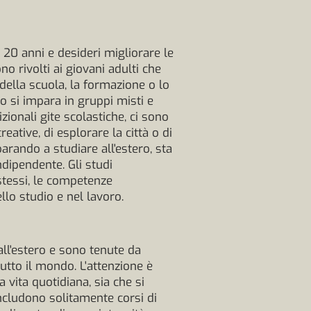
 20 anni e desideri migliorare le
 rivolti ai giovani adulti che
 della scuola, la formazione o lo
ro si impara in gruppi misti e
zionali gite scolastiche, ci sono
reative, di esplorare la città o di
parando a studiare all'estero, sta
ndipendente. Gli studi
stessi, le competenze
llo studio e nel lavoro.
all'estero e sono tenute da
utto il mondo. L'attenzione è
 vita quotidiana, sia che si
 includono solitamente corsi di