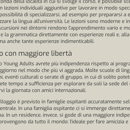
nda della località in cui si svolge il corso, è possibile sc
on lezioni individuali aggiuntive per lavorare in modo spec
possibilità di specializzarsi, ad esempio per prepararsi a 
zzare la lingua all'università. Le lezioni sono moderne e in
 escursioni nei dintorni rendono l'apprendimento vario e m
e la grammatica direttamente con esperienze reali e, alla
ma anche tante esperienze indimenticabili.
o con maggiore libertà
o Young Adults avrete più indipendenza rispetto ai progra
oggiorno nel modo che più vi aggrada. Molte scuole di l
, eventi culturali o serate di gruppo, in cui di solito pote
te tempo a sufficienza per esplorare da soli la sede del 
i la giornata con amici internazionali.
alloggio è previsto in famiglie ospitanti accuratamente se
entrale. In una famiglia ospitante ci si immerge direttamen
a. In un residence, invece, si gode di una maggiore indip
ovengono da tutto il mondo: l'ideale per fare amicizia e 