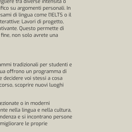
egliere tra diverse intensità o
ifico su argomenti personali. In
esami di lingua come l'IELTS o il
terattive: Lavori di progetto,
otivante. Questo permette di
 fine, non solo avrete una
mmi tradizionali per studenti e
ingua offrono un programma di
te decidere voi stessi a cosa
corso, scoprire nuovi luoghi
lezionate o in moderni
te nella lingua e nella cultura,
endenza e si incontrano persone
migliorare le proprie