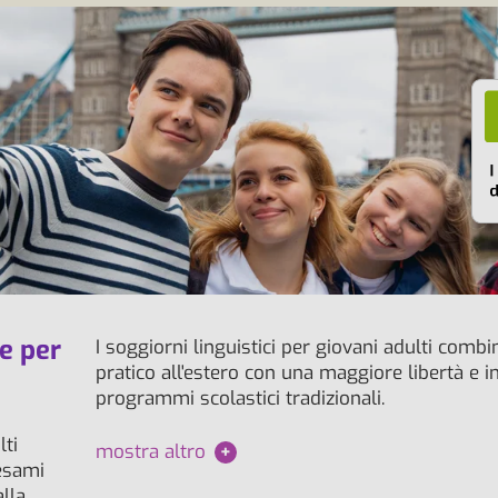
e per
I soggiorni linguistici per giovani adulti comb
pratico all'estero con una maggiore libertà e i
programmi scolastici tradizionali.
ti
mostra altro
+
 esami
alla