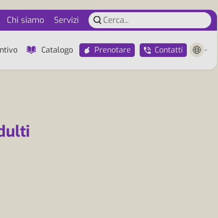
Chi siamo
Servizi
Prenotare
Contatti
ntivo
Catalogo
dulti