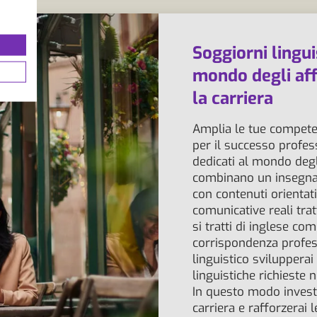
Soggiorni linguis
mondo degli affa
la carriera
Amplia le tue compete
per il successo profess
dedicati al mondo degli
combinano un insegnam
con contenuti orientati
comunicative reali trat
si tratti di inglese com
corrispondenza profess
linguistico sviluppera
linguistiche richieste
In questo modo invest
carriera e rafforzerai 