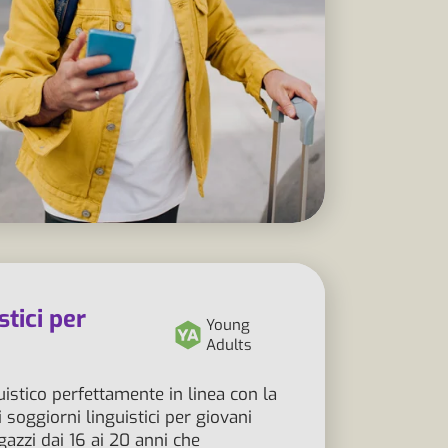
stici per
Young
Adults
uistico perfettamente in linea con la
ri soggiorni linguistici per giovani
agazzi dai 16 ai 20 anni che