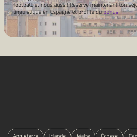
football, et nous aussi! Réserve maintenant ton séj
linguistique en Espagne et profite du
bonus
.
Angleterre
Irlande
Malte
Écosse
Ca