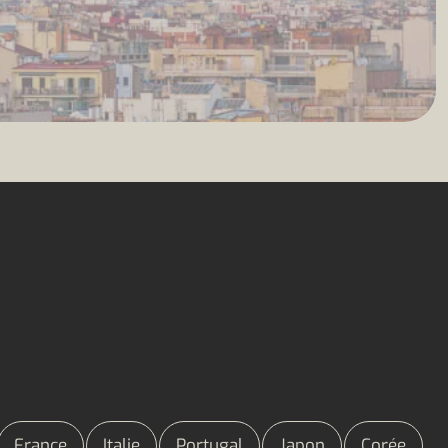
France
Italie
Portugal
Japon
Corée