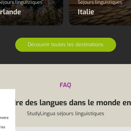
Séjours linguistiques
Séjours linguistiques
Irlande
Italie
Découvrir toutes les destinations
FAQ
rendre des langues dans le monde ent
StudyLingua séjours linguistiques
 notre
 les