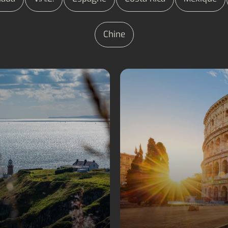
Chine
Séjours linguistiques
Séjours linguistiques
Irlande
Italie