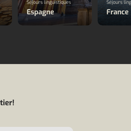
Séjours linguistiques
Séjours lin
Espagne
France
ier!