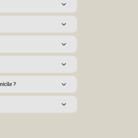
icile ?