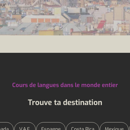
our
Cours de langues dans le monde entier
Trouve ta destination
nada
V.A.E.
Espagne
Costa Rica
Mexique