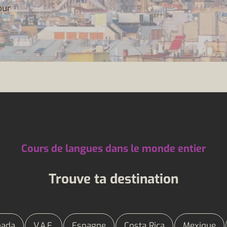
our
Cours de langues dans le monde entier
Trouve ta destination
nada
V.A.E.
Espagne
Costa Rica
Mexique