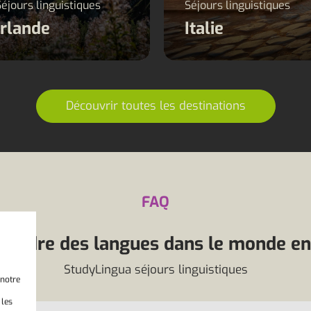
Séjours linguistiques
Séjours linguistiques
Irlande
Italie
Découvrir toutes les destinations
FAQ
rendre des langues dans le monde ent
StudyLingua séjours linguistiques
 notre
 les