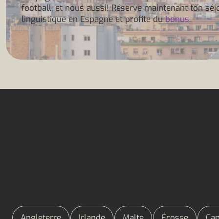
football, et nous aussi! Réserve maintenant ton séj
linguistique en Espagne et profite du
bonus
.
Angleterre
Irlande
Malte
Écosse
Ca