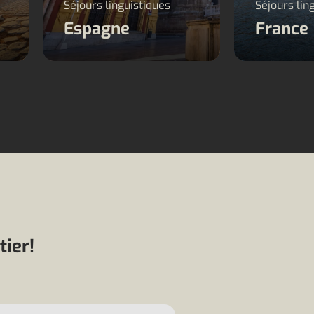
Séjours linguistiques
Séjours lin
Espagne
France
ier!