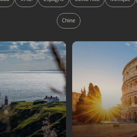
Chine
Séjours linguistiques
Séjours linguistiques
Irlande
Italie