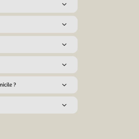
icile ?