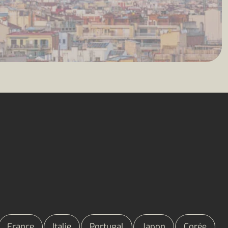
France
Italie
Portugal
Japon
Corée