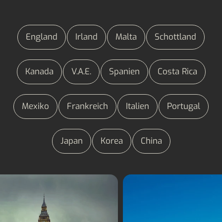
England
Irland
Malta
Schottland
Kanada
V.A.E.
Spanien
Costa Rica
Mexiko
Frankreich
Italien
Portugal
Japan
Korea
China
Sprachaufenthalt
Sprachaufenthalt Ma
England