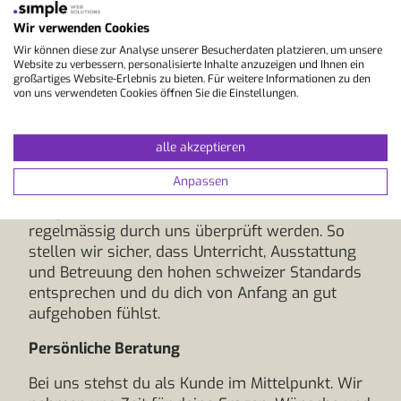
Novartis. Aber nicht nur Unternehmen setzen auf
uns, sondern auch zahlreiche Schweizer KV- und
Wir verwenden Cookies
Kantonsschulen. Viele dieser Schulen buchen
Wir können diese zur Analyse unserer Besucherdaten platzieren, um unsere
ihre Gruppen für einen Sprachaufenthalt jedes
Website zu verbessern, personalisierte Inhalte anzuzeigen und Ihnen ein
großartiges Website-Erlebnis zu bieten. Für weitere Informationen zu den
Jahr über uns und profitieren von unserer
von uns verwendeten Cookies öffnen Sie die Einstellungen.
Expertise.
alle akzeptieren
Hochwertige Sprachschulen
Anpassen
Wir arbeiten ausschliesslich mit sorgfältig
ausgewählten Sprachschulen zusammen, die
regelmässig durch uns überprüft werden. So
stellen wir sicher, dass Unterricht, Ausstattung
und Betreuung den hohen schweizer Standards
entsprechen und du dich von Anfang an gut
aufgehoben fühlst.
Persönliche Beratung
Bei uns stehst du als Kunde im Mittelpunkt. Wir